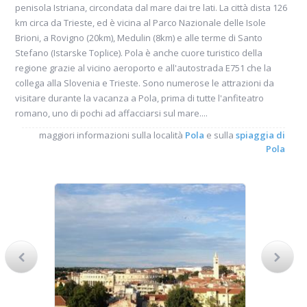
penisola Istriana, circondata dal mare dai tre lati. La città dista 126
km circa da Trieste, ed è vicina al Parco Nazionale delle Isole
Brioni, a Rovigno (20km), Medulin (8km) e alle terme di Santo
Stefano (Istarske Toplice). Pola è anche cuore turistico della
regione grazie al vicino aeroporto e all'autostrada E751 che la
collega alla Slovenia e Trieste. Sono numerose le attrazioni da
visitare durante la vacanza a Pola, prima di tutte l'anfiteatro
romano, uno di pochi ad affacciarsi sul mare....
maggiori informazioni sulla località
Pola
e sulla
spiaggia di
Pola