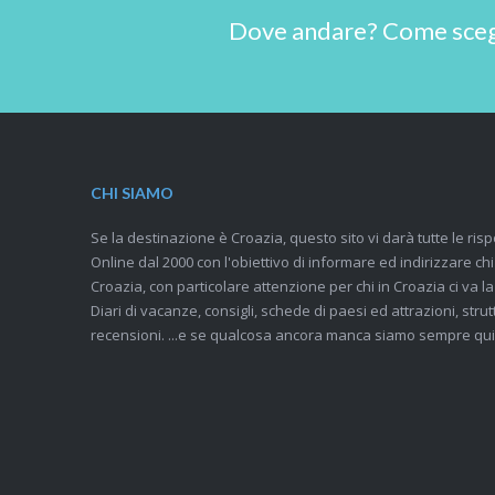
Dove andare? Come scegli
CHI SIAMO
Se la destinazione è Croazia, questo sito vi darà tutte le risp
Online dal 2000 con l'obiettivo di informare ed indirizzare ch
Croazia, con particolare attenzione per chi in Croazia ci va la
Diari di vacanze, consigli, schede di paesi ed attrazioni, strutt
recensioni. ...e se qualcosa ancora manca siamo sempre qui,