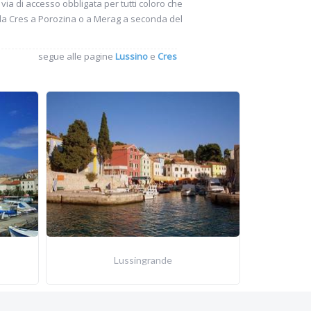
via di accesso obbligata per tutti coloro che
isola Cres a Porozina o a Merag a seconda del
segue alle pagine
Lussino
e
Cres
Lussingrande