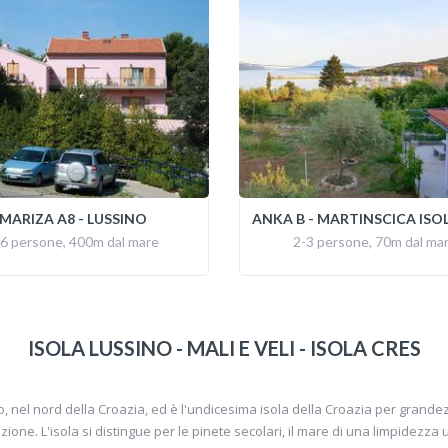
MARIZA A8 - LUSSINO
ANKA B - MARTINSCICA ISO
6 persone, 400m dal mare
2-3 persone, 70m dal ma
ISOLA LUSSINO - MALI E VELI - ISOLA CRES
ero, nel nord della Croazia, ed è l'undicesima isola della Croazia per gra
zione. L'isola si distingue per le pinete secolari, il mare di una limpidezza 