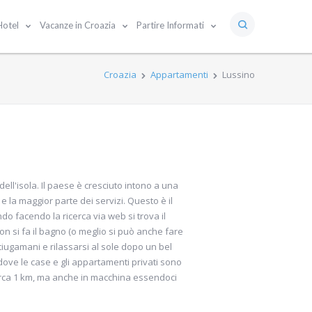
Hotel
Vacanze in Croazia
Partire Informati
Croazia
Appartamenti
Lussino
dell'isola. Il paese è cresciuto intono a una
 la maggior parte dei servizi. Questo è il
o facendo la ricerca via web si trova il
n si fa il bagno (o meglio si può anche fare
ciugamani e rilassarsi al sole dopo un bel
 dove le case e gli appartamenti privati sono
circa 1 km, ma anche in macchina essendoci