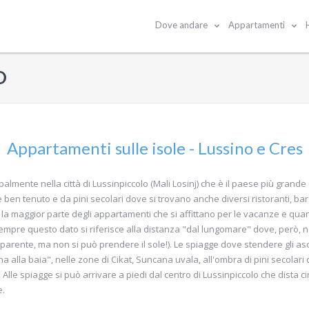
Dove andare
Appartamenti
O
Appartamenti sulle isole - Lussino e Cres
almente nella città di Lussinpiccolo (Mali Losinj) che è il paese più grande 
en tenuto e da pini secolari dove si trovano anche diversi ristoranti, bar e
la maggior parte degli appartamenti che si affittano per le vacanze e quand
empre questo dato si riferisce alla distanza "dal lungomare" dove, però, no
asparente, ma non si può prendere il sole!). Le spiagge dove stendere gli as
a alla baia", nelle zone di Cikat, Suncana uvala, all'ombra di pini secolari
le spiagge si può arrivare a piedi dal centro di Lussinpiccolo che dista 
e.