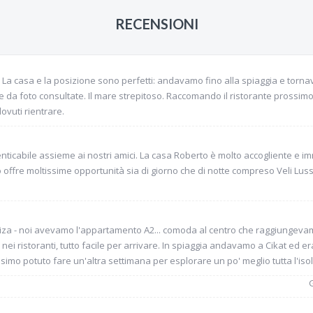
RECENSIONI
. La casa e la posizione sono perfetti: andavamo fino alla spiaggia e torna
 da foto consultate. Il mare strepitoso. Raccomando il ristorante prossim
dovuti rientrare.
icabile assieme ai nostri amici. La casa Roberto è molto accogliente e im
no offre moltissime opportunità sia di giorno che di notte compreso Veli Lus
iza - noi avevamo l'appartamento A2... comoda al centro che raggiungevam
ei ristoranti, tutto facile per arrivare. In spiaggia andavamo a Cikat ed e
mo potuto fare un'altra settimana per esplorare un po' meglio tutta l'isol
G