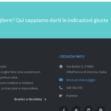
ere? Qui sappiamo darti le indicazioni giuste
CROAZIA INFO
oste.
Via Baldo 9, 37069
i voglia fare una vacanza in
Villafranca di Verona, Italia
 prima volta.
Invia un messaggio
ure ricettive e relative
045 952181
 a ricercare e rispondere.
Partner
Branko e Nicoletta