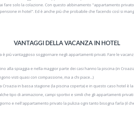
i fare solo la colazione. Con questo abbinamento "appartamento privato + 
ensione in hotel". Ed è anche più che probabile che facendo così si mangi 
VANTAGGI DELLA VACANZA IN HOTEL
 è più vantaggioso soggiornare negli appartamenti privati. Fare le vacanze 
ino alla spiaggia e nella maggior parte dei casi hanno la piscina (in Croazia
gono visti quasi con compassione, ma a chi piace...)
la Croazia in bassa stagione (la piscina coperta) e in questo caso hotel è la 
lche tipo di animazione, campi sportivi e simili che gli appartamenti priv
 giorno e nell'appartamento privato la pulizia ogni tanto bisogna farla (il 