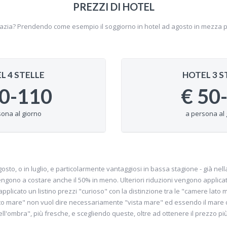
PREZZI DI HOTEL
roazia? Prendendo come esempio il soggiorno in hotel ad agosto in mezza
L 4 STELLE
HOTEL 3 S
0-110
€
50
sona al giorno
a persona al 
agosto, o in luglio, e particolarmente vantaggiosi in bassa stagione - già n
gono a costare anche il 50% in meno. Ulteriori riduzioni vengono applicate 
re, applicato un listino prezzi "curioso" con la distinzione tra le "camere la
to mare" non vuol dire necessariamente "vista mare" ed essendo il mare di
l'ombra", più fresche, e scegliendo queste, oltre ad ottenere il prezzo pi