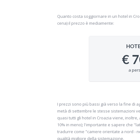
Quanto costa soggiornare in un hotel in C
cena) il prezzo è mediamente:
HOTE
€
7
a per
I prezzi sono più bassi già verso la fine di 
metà di settembre le stesse sistemazioni ven
quasi tutti gli hotel in Croazia viene, inolt
10% in meno); l'importante e sapere che "la
tradurre come "camere orientate a nord - nel
qualità migliore della sistemazione.