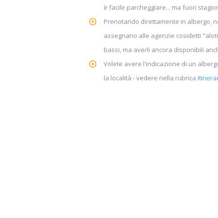
è facile parcheggiare... ma fuori stag
Prenotando direttamente in albergo, non
assegnano alle agenzie cosidetti "alot
bassi, ma averli ancora disponibili anc
Volete avere l'indicazione di un alber
la località - vedere nella rubrica
Itinerar