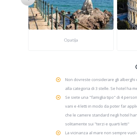
Opatija
Non dovreste considerare gli alberghi co
alla categoria di 3 stelle. Se hotel ha m
Se siete una "famiglia tipo" di 4 perso
vani e 4 letti in modo da poter far app
che le camere standard negli hotel han
solitamente sui "terzi e quarti letti"
La vicinanza al mare non sempre vuol dir