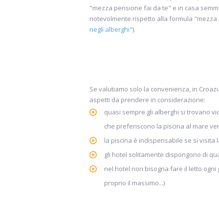
"mezza pensione fai da te" e in casa semma
notevolmente rispetto alla formula "mezza p
negli alberghi
").
Se valutiamo solo la convenienza, in Croazia
aspetti da prendere in considerazione:
quasi sempre gli alberghi si trovano vic
che preferiscono la piscina al mare ven
la piscina è indispensabile se si visita 
gli hotel solitamente dispongono di qua
nel hotel non bisogna fare il letto ogni
proprio il massimo...)