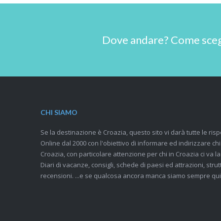
Dove andare? Come scegli
CHI SIAMO
Se la destinazione è Croazia, questo sito vi darà tutte le risp
Online dal 2000 con l'obiettivo di informare ed indirizzare ch
Croazia, con particolare attenzione per chi in Croazia ci va la
Diari di vacanze, consigli, schede di paesi ed attrazioni, strutt
recensioni. ...e se qualcosa ancora manca siamo sempre qui,