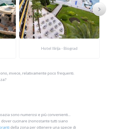
Hotel Ilirija - Biograd
H
ci sono, invece, relativamente poco frequenti.
nza?
Croazia sono numerosi e più convenienti...
dover cucinare (nonostante tutti siano
oranti
della zona per ottenere una specie di