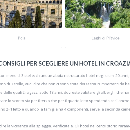
Pola
Laghi di Plitvice
CONSIGLI PER SCEGLIERE UN HOTEL IN CROAZI
n meno di 3 stelle: chiunque abbia ristrutturato hotel negli ultimi 20 anni,
eno di 3 stelle, vuol dire che non ci sono state dei restauri importanti da bel
ne delle quali 2 ragazzi sotto 18 anni, dovreste valutare gli alberghi che h
licare lo sconto sia per il terzo che per il quarto letto spendendo così an
no 2+1 letto e quando la famiglia ha 4 componenti, serve la seconda camera:
e la vicinanza alla spiaggia. Verificatela. Gli hotel nei centri storici rar