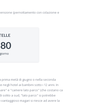
 pensione (pernottamento con colazione e
TELLE
-80
giorno
ella prima metà di giugno o nella seconda
negli hotel ai bambini sotto i 12 anni. In
to mare" e "camere lato parco" (che costano ca
 solito a sud, "lato parco" si potrebbe
ù vantaggioso magari si riesce ad avere la