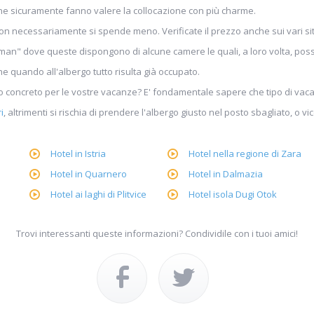
ione sicuramente fanno valere la collocazione con più charme.
 necessariamente si spende meno. Verificate il prezzo anche sui vari siti 
man" dove queste dispongono di alcune camere le quali, a loro volta, posso
he quando all'albergo tutto risulta già occupato.
go concreto per le vostre vacanze? E' fondamentale sapere che tipo di vac
i
, altrimenti si rischia di prendere l'albergo giusto nel posto sbagliato, o vi
Hotel in Istria
Hotel nella regione di Zara
Hotel in Quarnero
Hotel in Dalmazia
Hotel ai laghi di Plitvice
Hotel isola Dugi Otok
Trovi interessanti queste informazioni? Condividile con i tuoi amici!