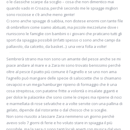
o le classiche scarpe da scoglio – cosa che non dimentico mai
quando vado in Croazia, perchè secondo me le spiagge migliori
sono rocciose e c’è anche meno gente!
Ci sono anche spiagge di sabbia, non distese enormi con tante file
di ombrelloni come siamo abituati, ma piccole mezzelune dove i
riuniscono le famiglie con bambini o i giovani che praticano tutti gli
sport da spiaggia possibili (infatti spesso ci sono anche campi da
pallavolo, da calcetto, da basket...): una vera folla a volte!
Sembrerà strano ma non sono un amante del pesce anche se mi
piace andare al mare e a Zara mi sono trovato benissimo perchè
oltre al pesce il piatto più comune è l’agnello e se uno non ama
l’agnello può mangiare delle specie di salsiccette che si chiamano
cevapcici e un mega hamburger ripieno di formaggio che è una
cosa strepitosa, con patatine fritte a volontà o insalate giganti e
per dolce le palacinke che sono come le crepes ma ripiene di noci
e marmellata di rose selvatiche e a volte servite con una pallina di
gelato, dipende dal ristorante o dal chiosco che si sceglie.
Non sono riuscito a lasciare Zara nemmeno un giorno perchè
avevo solo 7 giorni di ferie e ho voluto stare in spiaggia il più
possibile, ma la sera ci sono tanti locali aperti con musica dal vivo