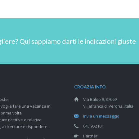
ere? Qui sappiamo darti le indicazioni giuste
CROAZIA INFO
oste.
Via Baldo 9, 37069
i voglia fare una vacanza in
Villafranca di Verona, Italia
 prima volta.
Invia un messaggio
ure ricettive e relative
045 952181
 a ricercare e rispondere.
Partner