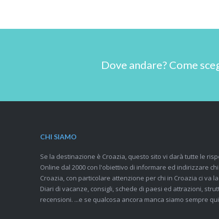
Dove andare? Come scegli
CHI SIAMO
Se la destinazione è Croazia, questo sito vi darà tutte le risp
Online dal 2000 con l'obiettivo di informare ed indirizzare ch
Croazia, con particolare attenzione per chi in Croazia ci va la
Diari di vacanze, consigli, schede di paesi ed attrazioni, strutt
recensioni. ...e se qualcosa ancora manca siamo sempre qui,