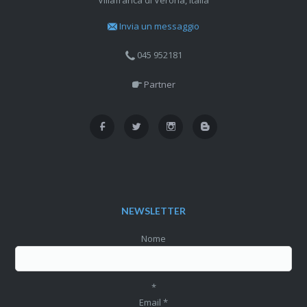
Villafranca di Verona, Italia
Invia un messaggio
045 952181
Partner
NEWSLETTER
Nome
*
Email
*