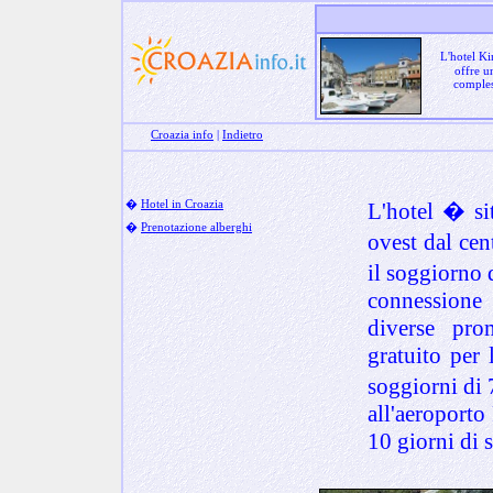
L'hotel Ki
offre u
comples
Croazia info
|
Indietro
�
Hotel in Croazia
L'hotel � si
�
Prenotazione alberghi
ovest dal cen
il soggiorno 
connessione 
diverse pro
gratuito per 
soggiorni di 
all'aeroporto
10 giorni di 