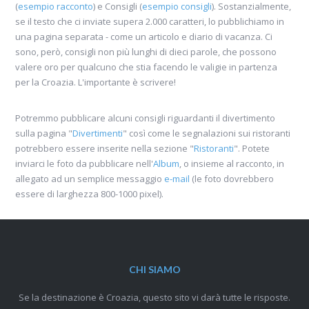
(
esempio racconto
) e Consigli (
esempio consigli
). Sostanzialmente,
se il testo che ci inviate supera 2.000 caratteri, lo pubblichiamo in
una pagina separata - come un articolo e diario di vacanza. Ci
sono, però, consigli non più lunghi di dieci parole, che possono
valere oro per qualcuno che stia facendo le valigie in partenza
per la Croazia. L'importante è scrivere!
Potremmo pubblicare alcuni consigli riguardanti il divertimento
sulla pagina "
Divertimenti
" così come le segnalazioni sui ristoranti
potrebbero essere inserite nella sezione "
Ristoranti
". Potete
inviarci le foto da pubblicare nell'
Album
, o insieme al racconto, in
allegato ad un semplice messaggio
e-mail
(le foto dovrebbero
essere di larghezza 800-1000 pixel).
CHI SIAMO
Se la destinazione è Croazia, questo sito vi darà tutte le risposte.