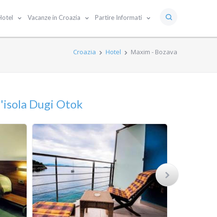
Hotel
Vacanze in Croazia
Partire Informati
Croazia
Hotel
Maxim - Bozava
l'isola Dugi Otok