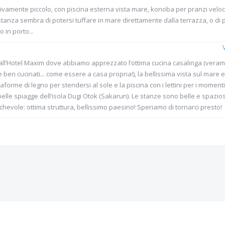
vamente piccolo, con piscina esterna vista mare, konoba per pranzi veloci e
stanza sembra di potersi tuffare in mare direttamente dalla terrazza, o d
 in porto...
ll’Hotel Maxim dove abbiamo apprezzato l’ottima cucina casalinga (veram
e ben cucinati... come essere a casa propria!), la bellissima vista sul mare 
orme di legno per stendersi al sole e la piscina con i lettini per i momenti p
belle spiagge dell’isola Dugi Otok (Sakarun). Le stanze sono belle e spaziose
hevole: ottima struttura, bellissimo paesino! Speriamo di tornarci presto!