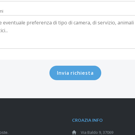
ni
Invia richiesta
CROAZIA INFO
oste.
Via Baldo 9, 37069