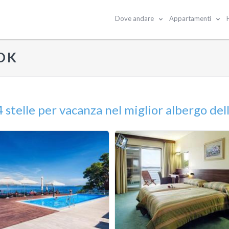
Dove andare
Appartamenti
OK
stelle per vacanza nel miglior albergo del