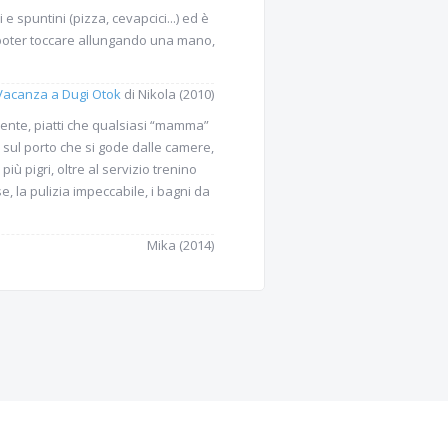
 spuntini (pizza, cevapcici...) ed è
i poter toccare allungando una mano,
Vacanza a Dugi Otok
di Nikola (2010)
ente, piatti che qualsiasi “mamma”
e sul porto che si gode dalle camere,
iù pigri, oltre al servizio trenino
, la pulizia impeccabile, i bagni da
Mika (2014)