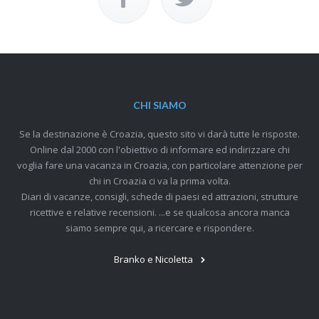
CHI SIAMO
Se la destinazione è Croazia, questo sito vi darà tutte le risposte.
Online dal 2000 con l'obiettivo di informare ed indirizzare chi
voglia fare una vacanza in Croazia, con particolare attenzione per
chi in Croazia ci va la prima volta.
Diari di vacanze, consigli, schede di paesi ed attrazioni, strutture
ricettive e relative recensioni. ...e se qualcosa ancora manca
siamo sempre qui, a ricercare e rispondere.
Branko e Nicoletta