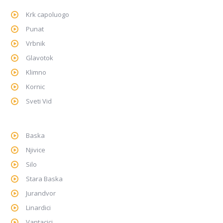
Krk capoluogo
Punat
Vrbnik
Glavotok
Klimno
Kornic
Sveti Vid
Baska
Njivice
Silo
Stara Baska
Jurandvor
Linardici
Vantacici