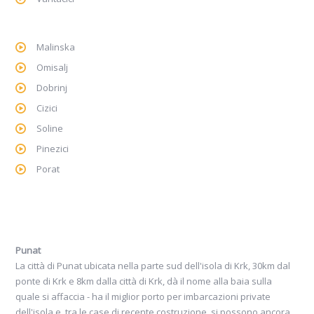
Malinska
Omisalj
Dobrinj
Cizici
Soline
Pinezici
Porat
Punat
La città di Punat ubicata nella parte sud dell'isola di Krk, 30km dal
ponte di Krk e 8km dalla città di Krk, dà il nome alla baia sulla
quale si affaccia - ha il miglior porto per imbarcazioni private
dell'isola e, tra le case di recente costruzione, si possono ancora