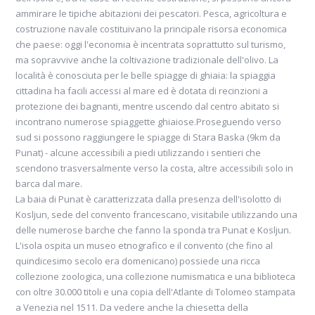
ammirare le tipiche abitazioni dei pescatori. Pesca, agricoltura e
costruzione navale costituivano la principale risorsa economica
che paese: oggi l'economia è incentrata soprattutto sul turismo,
ma sopravvive anche la coltivazione tradizionale dell'olivo. La
località è conosciuta per le belle spiagge di ghiaia: la spiaggia
cittadina ha facili accessi al mare ed è dotata di recinzioni a
protezione dei bagnanti, mentre uscendo dal centro abitato si
incontrano numerose spiaggette ghiaiose.Proseguendo verso
sud si possono raggiungere le spiagge di Stara Baska (9km da
Punat) - alcune accessibili a piedi utilizzando i sentieri che
scendono trasversalmente verso la costa, altre accessibili solo in
barca dal mare.
La baia di Punat è caratterizzata dalla presenza dell'isolotto di
Kosljun, sede del convento francescano, visitabile utilizzando una
delle numerose barche che fanno la sponda tra Punat e Kosljun.
L'isola ospita un museo etnografico e il convento (che fino al
quindicesimo secolo era domenicano) possiede una ricca
collezione zoologica, una collezione numismatica e una biblioteca
con oltre 30.000 titoli e una copia dell'Atlante di Tolomeo stampata
a Venezia nel 1511. Da vedere anche la chiesetta della