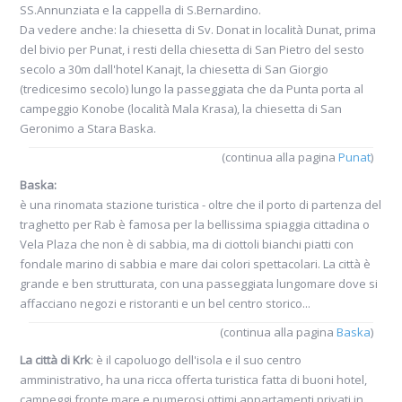
SS.Annunziata e la cappella di S.Bernardino.
Da vedere anche: la chiesetta di Sv. Donat in località Dunat, prima
del bivio per Punat, i resti della chiesetta di San Pietro del sesto
secolo a 30m dall'hotel Kanajt, la chiesetta di San Giorgio
(tredicesimo secolo) lungo la passeggiata che da Punta porta al
campeggio Konobe (località Mala Krasa), la chiesetta di San
Geronimo a Stara Baska.
(continua alla pagina
Punat
)
Baska:
è una rinomata stazione turistica - oltre che il porto di partenza del
traghetto per Rab è famosa per la bellissima spiaggia cittadina o
Vela Plaza che non è di sabbia, ma di ciottoli bianchi piatti con
fondale marino di sabbia e mare dai colori spettacolari. La città è
grande e ben strutturata, con una passeggiata lungomare dove si
affacciano negozi e ristoranti e un bel centro storico...
(continua alla pagina
Baska
)
La città di Krk
: è il capoluogo dell'isola e il suo centro
amministrativo, ha una ricca offerta turistica fatta di buoni hotel,
campeggi fronte mare e numerosi ottimi appartamenti privati in