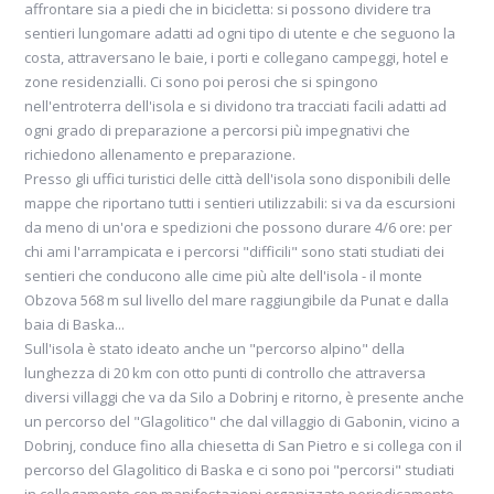
L'isola di Krk è un'ottima scelta per famiglie
affrontare sia a piedi che in bicicletta: si possono dividere tra
con bambini, per giovani e per sportivi: ci
sentieri lungomare adatti ad ogni tipo di utente e che seguono la
costa, attraversano le baie, i porti e collegano campeggi, hotel e
sono spiagge di tutti i tipi anche di sabbia,
zone residenzialli. Ci sono poi perosi che si spingono
locali e divertimento giovane ed è possibile
nell'entroterra dell'isola e si dividono tra tracciati facili adatti ad
praticare tutti gli sport d'acqua ed esplorare
ogni grado di preparazione a percorsi più impegnativi che
tutta l'isola in bicicletta grazie alle piste
richiedono allenamento e preparazione.
ciclabili che la percorrono tutta...
Presso gli uffici turistici delle città dell'isola sono disponibili delle
mappe che riportano tutti i sentieri utilizzabili: si va da escursioni
da meno di un'ora e spedizioni che possono durare 4/6 ore: per
chi ami l'arrampicata e i percorsi "difficili" sono stati studiati dei
sentieri che conducono alle cime più alte dell'isola - il monte
Obzova 568 m sul livello del mare raggiungibile da Punat e dalla
baia di Baska...
consiglio di
Branko e Nicoletta
Sull'isola è stato ideato anche un "percorso alpino" della
lunghezza di 20 km con otto punti di controllo che attraversa
diversi villaggi che va da Silo a Dobrinj e ritorno, è presente anche
un percorso del "Glagolitico" che dal villaggio di Gabonin, vicino a
Dobrinj, conduce fino alla chiesetta di San Pietro e si collega con il
percorso del Glagolitico di Baska e ci sono poi "percorsi" studiati