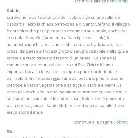
(continua alla pagina
Vrbnik
)
Dobrinj
si trova nella parte orientale dell'isola, sorge su una collina e
ospita tra l'altro la chiesa parrocchiale di Santo Stefano. Il villaggio
è noto oltre che per il pittoresco costume tradizionale, anche per
la scuola di sopele (strumento a fiato tipico dell'isola), le
manifestazioni folcloristiche e l'ottima cucina tradizionale. Nei
pressi del paese si trova la grotta Biserujka visitabile, nella quale
si dice sia stato ritrovato il tesoro di un pirata... La zona del
comune conta ventuno abitati - tra cui
Silo, Cizici e Klimno
importanti località turistiche - occupa la parte nordorientale
dell'isola di Krk - il paesaggio varia dai boschi di pino, alle zone
pietrose a bassa vegetazione a spiagge di sabbia e pietra. La
parte più vecchia della città mantiene impronta medievale con le
sue stradine lastricate e le tipiche case di pietra ed è dominata
dalla chiesa gotica di Santo Stefano con il suo campanile che si
eleva sopra il mare...
(continua alla pagina
Dobrinj
)
Silo: