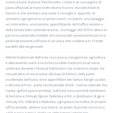
cucina a base di pesce freschissimo. L'isola è un susseguirsi di
paesi affacciati al mare molto diversi tra loro, ma tutti dotati di
fascino e che meritano una visita: il consiglio è, appunto, di
spostarsi ogni giorno in un posto nuovo, un paese, una spiaggia,
un ristorantino, una konoba, approfittando del traffico minimo e
della strada tutto sommato buona... Da maggio del 2010 è attivo un
percorso pedonale-ciclabile che unisce tutti i preesistenti percorsi
pedonali presenti sull'isola in un'unica rete suddivisa in 13 tratti
paralleli alla tangenziale
Attività tradizionali dell'isola sono pesca, navigazione, agricoltura
e allevamento ovino e la ricchezza delle tradizioni locali viene
celebrata durante il Festival folkloristico che si tiene in estate. Da
non perdere un'escursione alla baia di Klimno, nella parte
occidentale dell'isola, dove approfittare dei famosi fanghi curativi
e all'isola di Prvic - parte nordorientale di Krk - riserva naturale che
ospita i grifoni specie protetta. Sull'isola sono presenti distributori
di benzina a Omisalj, Njivice, Malinska e Krk, e distributori di gpl a
Omisalj, Krk, Valbiska e Malinska, ogni paese ha inoltre un proprio
ufficio postale, almeno una banca, un punto di pronto soccorso e
a Krk paese si trova anche un ambulatorio veterinario.