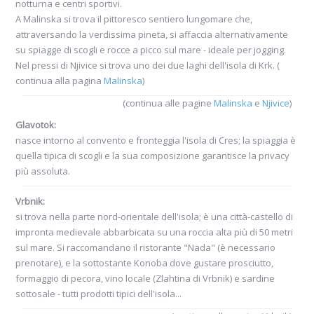
notturna e centri sportivi.
A Malinska si trova il pittoresco sentiero lungomare che,
attraversando la verdissima pineta, si affaccia alternativamente
su spiagge di scogli e rocce a picco sul mare - ideale per jogging.
Nel pressi di Njivice si trova uno dei due laghi dell'isola di Krk. (
continua alla pagina
Malinska
)
(continua alle pagine
Malinska
e
Njivice
)
Glavotok:
nasce intorno al convento e fronteggia l'isola di Cres; la spiaggia è
quella tipica di scogli e la sua composizione garantisce la privacy
più assoluta.
Vrbnik:
si trova nella parte nord-orientale dell'isola; è una città-castello di
impronta medievale abbarbicata su una roccia alta più di 50 metri
sul mare. Si raccomandano il ristorante "Nada" (è necessario
prenotare), e la sottostante Konoba dove gustare prosciutto,
formaggio di pecora, vino locale (Zlahtina di Vrbnik) e sardine
sottosale - tutti prodotti tipici dell'isola...