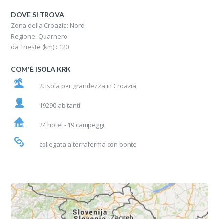
DOVE SI TROVA
Zona della Croazia: Nord
Regione: Quarnero
da Trieste (km) : 120
COM'È ISOLA KRK
2. isola per grandezza in Croazia
19290 abitanti
24 hotel - 19 campeggi
collegata a terraferma con ponte