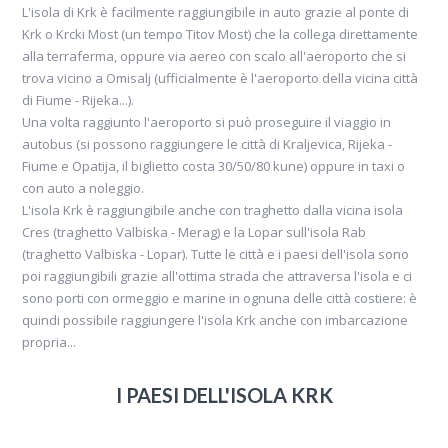
L'isola di Krk è facilmente raggiungibile in auto grazie al ponte di
Krk o Krcki Most (un tempo Titov Most) che la collega direttamente
alla terraferma, oppure via aereo con scalo all'aeroporto che si
trova vicino a Omisalj (ufficialmente è l'aeroporto della vicina città
di Fiume - Rijeka...).
Una volta raggiunto l'aeroporto si può proseguire il viaggio in
autobus (si possono raggiungere le città di Kraljevica, Rijeka -
Fiume e Opatija, il biglietto costa 30/50/80 kune) oppure in taxi o
con auto a noleggio.
L'isola Krk è raggiungibile anche con traghetto dalla vicina isola
Cres (traghetto Valbiska - Merag) e la Lopar sull'isola Rab
(traghetto Valbiska - Lopar). Tutte le città e i paesi dell'isola sono
poi raggiungibili grazie all'ottima strada che attraversa l'isola e ci
sono porti con ormeggio e marine in ognuna delle città costiere: è
quindi possibile raggiungere l'isola Krk anche con imbarcazione
propria...
I PAESI DELL'ISOLA KRK