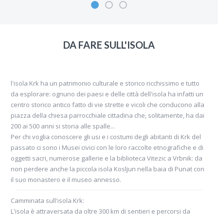
Porat è praticamente un porto vicinissimo a
DA FARE SULL'ISOLA
Malinska, con una piccola parte di "spiaggia"
(scogli, sassi e cemento) con acqua molto
pulita come del resto è in tutta la l'isola di
l'isola Krk ha un patrimonio culturale e storico ricchissimo e tutto
Krk, molto rilassante con principalmente
da esplorare: ognuno dei paesi e delle città dell'isola ha infatti un
famiglie o gruppi di persone...
centro storico antico fatto di vie strette e vicoli che conducono alla
piazza della chiesa parrocchiale cittadina che, solitamente, ha dai
200 ai 500 anni si storia alle spalle...
Per chi voglia conoscere gli usi e i costumi degli abitanti di Krk del
passato ci sono i Musei civici con le loro raccolte etnografiche e di
oggetti sacri, numerose gallerie e la biblioteca Vitezic a Vrbnik: da
non perdere anche la piccola isola Kosljun nella baia di Punat con
Ema e Ele |
Diario vacanza Krk Porat
il suo monastero e il museo annesso.
Camminata sull'isola Krk:
L'isola è attraversata da oltre 300 km di sentieri e percorsi da