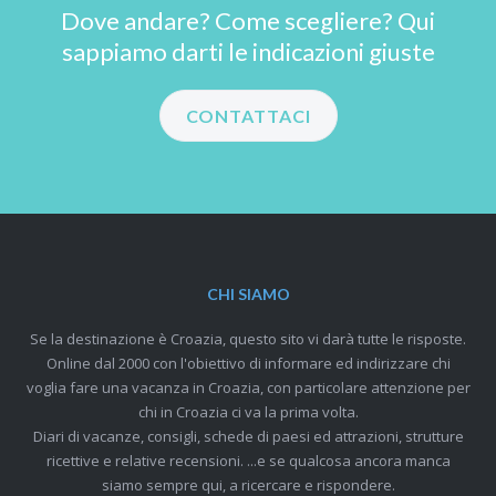
Dove andare? Come scegliere? Qui
sappiamo darti le indicazioni giuste
CONTATTACI
CHI SIAMO
Se la destinazione è Croazia, questo sito vi darà tutte le risposte.
Online dal 2000 con l'obiettivo di informare ed indirizzare chi
voglia fare una vacanza in Croazia, con particolare attenzione per
chi in Croazia ci va la prima volta.
Diari di vacanze, consigli, schede di paesi ed attrazioni, strutture
ricettive e relative recensioni. ...e se qualcosa ancora manca
siamo sempre qui, a ricercare e rispondere.