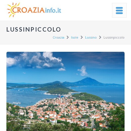
LUSSINPICCOLO
Croazia
Isole
Lussino
Lussinpiccolo