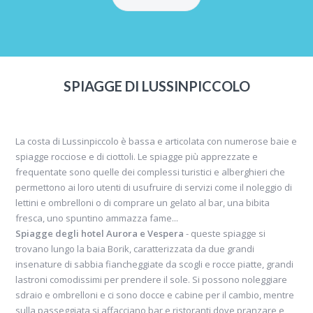
SPIAGGE DI LUSSINPICCOLO
La costa di Lussinpiccolo è bassa e articolata con numerose baie e
spiagge rocciose e di ciottoli. Le spiagge più apprezzate e
frequentate sono quelle dei complessi turistici e alberghieri che
permettono ai loro utenti di usufruire di servizi come il noleggio di
lettini e ombrelloni o di comprare un gelato al bar, una bibita
fresca, uno spuntino ammazza fame...
Spiagge degli hotel Aurora e Vespera
- queste spiagge si
trovano lungo la baia Borik, caratterizzata da due grandi
insenature di sabbia fiancheggiate da scogli e rocce piatte, grandi
lastroni comodissimi per prendere il sole. Si possono noleggiare
sdraio e ombrelloni e ci sono docce e cabine per il cambio, mentre
sulla passeggiata si affacciano bar e ristoranti dove pranzare e