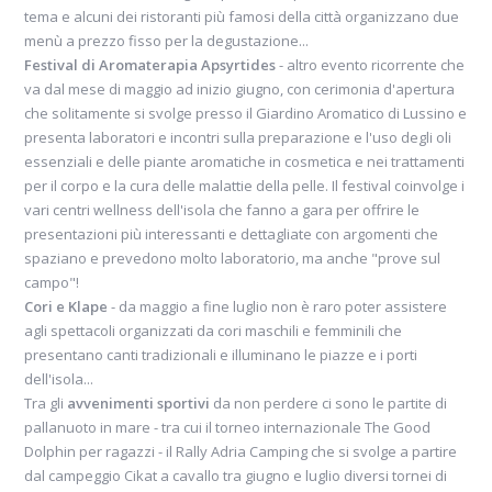
tema e alcuni dei ristoranti più famosi della città organizzano due
menù a prezzo fisso per la degustazione...
Festival di Aromaterapia Apsyrtides
- altro evento ricorrente che
va dal mese di maggio ad inizio giugno, con cerimonia d'apertura
che solitamente si svolge presso il Giardino Aromatico di Lussino e
presenta laboratori e incontri sulla preparazione e l'uso degli oli
essenziali e delle piante aromatiche in cosmetica e nei trattamenti
per il corpo e la cura delle malattie della pelle. Il festival coinvolge i
vari centri wellness dell'isola che fanno a gara per offrire le
presentazioni più interessanti e dettagliate con argomenti che
spaziano e prevedono molto laboratorio, ma anche "prove sul
campo"!
Cori e Klape
- da maggio a fine luglio non è raro poter assistere
agli spettacoli organizzati da cori maschili e femminili che
presentano canti tradizionali e illuminano le piazze e i porti
dell'isola...
Tra gli
avvenimenti sportivi
da non perdere ci sono le partite di
pallanuoto in mare - tra cui il torneo internazionale The Good
Dolphin per ragazzi - il Rally Adria Camping che si svolge a partire
dal campeggio Cikat a cavallo tra giugno e luglio diversi tornei di