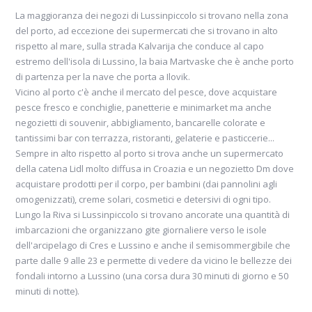
La maggioranza dei negozi di Lussinpiccolo si trovano nella zona
del porto, ad eccezione dei supermercati che si trovano in alto
rispetto al mare, sulla strada Kalvarija che conduce al capo
estremo dell'isola di Lussino, la baia Martvaske che è anche porto
di partenza per la nave che porta a Ilovik.
Vicino al porto c'è anche il mercato del pesce, dove acquistare
pesce fresco e conchiglie, panetterie e minimarket ma anche
negozietti di souvenir, abbigliamento, bancarelle colorate e
tantissimi bar con terrazza, ristoranti, gelaterie e pasticcerie...
Sempre in alto rispetto al porto si trova anche un supermercato
della catena Lidl molto diffusa in Croazia e un negozietto Dm dove
acquistare prodotti per il corpo, per bambini (dai pannolini agli
omogenizzati), creme solari, cosmetici e detersivi di ogni tipo.
Lungo la Riva si Lussinpiccolo si trovano ancorate una quantità di
imbarcazioni che organizzano gite giornaliere verso le isole
dell'arcipelago di Cres e Lussino e anche il semisommergibile che
parte dalle 9 alle 23 e permette di vedere da vicino le bellezze dei
fondali intorno a Lussino (una corsa dura 30 minuti di giorno e 50
minuti di notte).