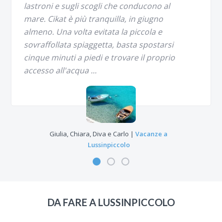
lastroni e sugli scogli che conducono al
mare. Cikat è più tranquilla, in giugno
almeno. Una volta evitata la piccola e
sovraffollata spiaggetta, basta spostarsi
cinque minuti a piedi e trovare il proprio
accesso all'acqua ...
Giulia, Chiara, Diva e Carlo |
Vacanze a
Lussinpiccolo
Abbiamo scelto come meta delle nostre
DA FARE A LUSSINPICCOLO
vacanze in Croazia l’isola di Ilovik dopo aver
visto su un sito delle fotografie bellissime: il