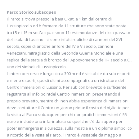
sito parlava di tre amici che in kayak hanno
Parco Storico subacqueo
affrontato un viaggio avventuroso e
il Parco si trova presso la baia Cikat, a 1 km dal centro di
fantastico nel mare intorno alle isole
Lussinpiccolo ed è formato da 11 strutture che sono state poste
dell’arcipelago di Cres e Lussino, toccando
tra i 5 e i 15 m sott'acqua: sono 11 testimonianze del ricco passato
anche Susak – Sansego e Unije...
dell'isola di Lussino - ci sono infatti repliche di cannoni del XVI
secolo, copie di antiche anfore del IV e V secolo, cannoni
Veneziani, mitragliatrici della Seconda Guerra Mondiale e una
replica della statua di bronzo dell'Apoxyomenos del II-I secolo a.C.,
uno dei simboli di Lussinpiccolo.
L'intero percorso è lungo circa 300 m ed è visitabile da sub esperti
e meno esperti, questi ultimi accompagnati da un istruttore del
Gianni e Andrea |
Diario vacanza Ilovik
Centro Immersioni di Lussino. Per sub con brevetto è sufficiente
registrarsi all'info pointdel Centro Immersioni presentando il
proprio brevetto, mentre chi non abbia esperienza di immersioni
deve contattare il Centro un giorno prima: il costo del biglietto per
Lussinpiccolo è elegante e vivace, molto
la visita al Parco subacqueo per chi non pratichi immersioni è 55
euro e include una infarinatura su quel che c'è da sapere per
frequentata in estate, conserva comunque e
poter immergersi in sicurezza, sulla mostra e un diploma simbolico
sempre il suo aplomb, un'atmosfera di relax
a ricordo della visita al Parco. Il Parco è visitabile da maggio a