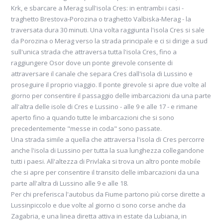
Krk, e sbarcare a Merag sull'isola Cres: in entrambi i casi -
traghetto Brestova-Porozina o traghetto Valbiska-Merag - la
traversata dura 30 minuti. Una volta raggiunta l'isola Cres si sale
da Porozina o Merag verso la strada principale e ci si dirige a sud
sull'unica strada che attraversa tutta l'isola Cres, fino a
raggiungere Osor dove un ponte girevole consente di
attraversare il canale che separa Cres dall'isola di Lussino e
proseguire il proprio viaggio. Il ponte girevole si apre due volte al
giorno per consentire il passaggio delle imbarcazioni da una parte
all'altra delle isole di Cres e Lussino - alle 9 e alle 17 - e rimane
aperto fino a quando tutte le imbarcazioni che si sono
precedentemente "messe in coda" sono passate.
Una strada simile a quella che attraversa l'isola di Cres percorre
anche l'isola di Lussino per tutta la sua lunghezza collegandone
tutti i paesi. All'altezza di Privlaka si trova un altro ponte mobile
che si apre per consentire il transito delle imbarcazioni da una
parte all'altra di Lussino alle 9 e alle 18.
Per chi preferisca l'autobus da Fiume partono più corse dirette a
Lussinpiccolo e due volte al giorno ci sono corse anche da
Zagabria, e una linea diretta attiva in estate da Lubiana, in