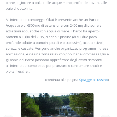
pinne, o giocare a palla nelle acque meno profonde davanti alle
baie di ciottolini...
All'interno del campeggio Cikat è presente anche un
Parco
Acquatico
di 6300 mq di estensione con 2400 mq di piscine e
attrazioni acquatiche con acqua di mare. Il Parco ha aperto i
battenti a luglio del 2015, ci sono 6 piscine (di cui due poco
profonde adatte a bambini piccoli e piccolissimi), acqua-scivoli,
spruzzi e cascate. Vengono anche organizzati programmi fitness,
animazione, e c'è una zona relax con pool bar e idromassaggio e
gli ospiti del Parco possono approfittare degli ottimi ristoranti
all'interno del complesso per pranzare o consumare snack e
bibite fresche...
(continua alla pagina
Spiagge a Lussino
)