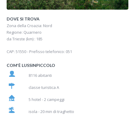
DOVE SI TROVA
Zona della Croazia: Nord
Regione: Quarnero
da Trieste (km) : 185
CAP: 51550 - Prefisso telefonico: 051
COM'È LUSSINPICCOLO
8116 abitanti
classe turistica A
5 hotel - 2 campeggi
isola - 20 min di traghetto