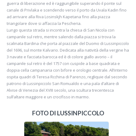
guerra di liberazione ed è raggiungibile superando il ponte sul
canale di Privlaka e scendendo verso il porto da Uvala Kadin fino
ad arrivare alla Riva Losinskjh Kapetana fino alla piazza
triangolare dove si affaccia la Pescheria.
Lungo questa strada si incontra la chiesa di San Nicola con
campanile sul retro, mentre salendo dalla piazza si trova la
scalinata Bardina che porta al piazzale del Duomo di Lussinpiccolo
del 1696, sul monte Kalvario. Dedicata alla natività della vergine ha
3 navate e facciata barocca ed è di colore giallo avorio – il
campanile sul retro è del 1757 con cuspide a base quadrata e
doppia cella campanaria con bifore e orologio centrale. All’interno
ospita quadri di Teresa Rcchina di Parenzo, regliquie dal secondo
patrono di Lussinpiccolo San Romualdo e una pala d’altare di
Alvise di Venezia del XVIII secolo, una scultura trecentesca
sull’altare maggiore e un crocifisso in marmo.
FOTO DI LUSSINPICCOLO