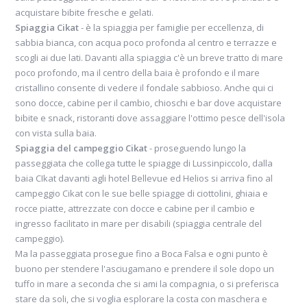
acquistare bibite fresche e gelati.
Spiaggia Cikat
- è la spiaggia per famiglie per eccellenza, di
sabbia bianca, con acqua poco profonda al centro e terrazze e
scogli ai due lati. Davanti alla spiaggia c'è un breve tratto di mare
poco profondo, ma il centro della baia è profondo e il mare
cristallino consente di vedere il fondale sabbioso. Anche qui ci
sono docce, cabine per il cambio, chioschi e bar dove acquistare
bibite e snack, ristoranti dove assaggiare l'ottimo pesce dell'isola
con vista sulla baia.
Spiaggia del campeggio Cikat
- proseguendo lungo la
passeggiata che collega tutte le spiagge di Lussinpiccolo, dalla
baia CIkat davanti agli hotel Bellevue ed Helios si arriva fino al
campeggio Cikat con le sue belle spiagge di ciottolini, ghiaia e
rocce piatte, attrezzate con docce e cabine per il cambio e
ingresso facilitato in mare per disabili (spiaggia centrale del
campeggio).
Ma la passeggiata prosegue fino a Boca Falsa e ogni punto è
buono per stendere l'asciugamano e prendere il sole dopo un
tuffo in mare a seconda che si ami la compagnia, o si preferisca
stare da soli, che si voglia esplorare la costa con maschera e