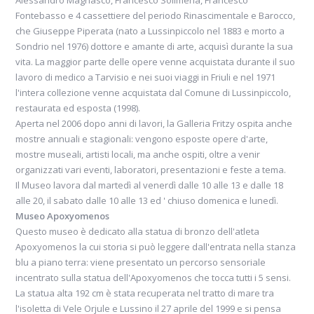
Alessandro Magnasco, Francesco Solimena, Francesco
Fontebasso e 4 cassettiere del periodo Rinascimentale e Barocco,
che Giuseppe Piperata (nato a Lussinpiccolo nel 1883 e morto a
Sondrio nel 1976) dottore e amante di arte, acquisì durante la sua
vita. La maggior parte delle opere venne acquistata durante il suo
lavoro di medico a Tarvisio e nei suoi viaggi in Friuli e nel 1971
l'intera collezione venne acquistata dal Comune di Lussinpiccolo,
restaurata ed esposta (1998).
Aperta nel 2006 dopo anni di lavori, la Galleria Fritzy ospita anche
mostre annuali e stagionali: vengono esposte opere d'arte,
mostre museali, artisti locali, ma anche ospiti, oltre a venir
organizzati vari eventi, laboratori, presentazioni e feste a tema.
Il Museo lavora dal martedì al venerdì dalle 10 alle 13 e dalle 18
alle 20, il sabato dalle 10 alle 13 ed ' chiuso domenica e lunedì.
Museo Apoxyomenos
Questo museo è dedicato alla statua di bronzo dell'atleta
Apoxyomenos la cui storia si può leggere dall'entrata nella stanza
blu a piano terra: viene presentato un percorso sensoriale
incentrato sulla statua dell'Apoxyomenos che tocca tutti i 5 sensi.
La statua alta 192 cm è stata recuperata nel tratto di mare tra
l'isoletta di Vele Orjule e Lussino il 27 aprile del 1999 e si pensa