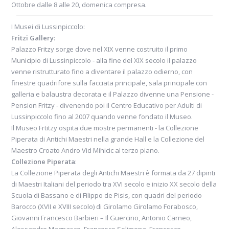
e pace, una certa raffinatezza: da vedere!
Ottobre dalle 8 alle 20, domenica compresa.
I Musei di Lussinpiccolo:
Fritzi Gallery
:
Palazzo Fritzy sorge dove nel XIX venne costruito il primo
Municipio di Lussinpiccolo - alla fine del XIX secolo il palazzo
venne ristrutturato fino a diventare il palazzo odierno, con
consiglio di
Branko e Nicoletta
finestre quadrifore sulla facciata principale, sala principale con
galleria e balaustra decorata e il Palazzo divenne una Pensione -
Pension Fritzy - divenendo poi il Centro Educativo per Adulti di
Lussinpiccolo fino al 2007 quando venne fondato il Museo.
Il Museo Frtitzy ospita due mostre permanenti - la Collezione
Piperata di Antichi Maestri nella grande Hall e la Collezione del
Maestro Croato Andro Vid Mihicic al terzo piano.
Collezione Piperata
:
La Collezione Piperata degli Antichi Maestri è formata da 27 dipinti
di Maestri Italiani del periodo tra XVI secolo e inizio XX secolo della
Scuola di Bassano e di Filippo de Pisis, con quadri del periodo
Barocco (XVII e XVIII secolo) di Girolamo Girolamo Forabosco,
Giovanni Francesco Barbieri – Il Guercino, Antonio Carneo,