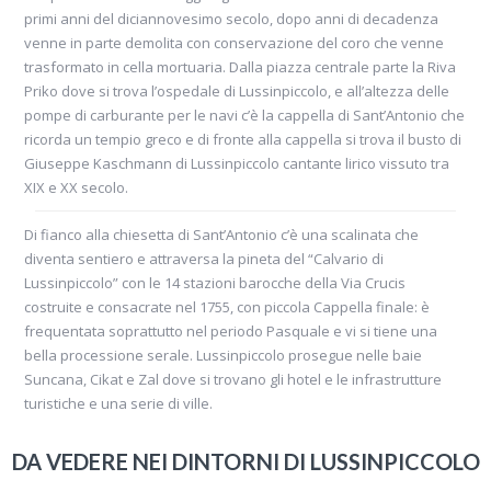
primi anni del diciannovesimo secolo, dopo anni di decadenza
venne in parte demolita con conservazione del coro che venne
trasformato in cella mortuaria. Dalla piazza centrale parte la Riva
Priko dove si trova l’ospedale di Lussinpiccolo, e all’altezza delle
pompe di carburante per le navi c’è la cappella di Sant’Antonio che
ricorda un tempio greco e di fronte alla cappella si trova il busto di
Giuseppe Kaschmann di Lussinpiccolo cantante lirico vissuto tra
XIX e XX secolo.
Di fianco alla chiesetta di Sant’Antonio c’è una scalinata che
diventa sentiero e attraversa la pineta del “Calvario di
Lussinpiccolo” con le 14 stazioni barocche della Via Crucis
costruite e consacrate nel 1755, con piccola Cappella finale: è
frequentata soprattutto nel periodo Pasquale e vi si tiene una
bella processione serale. Lussinpiccolo prosegue nelle baie
Suncana, Cikat e Zal dove si trovano gli hotel e le infrastrutture
turistiche e una serie di ville.
DA VEDERE NEI DINTORNI DI LUSSINPICCOLO