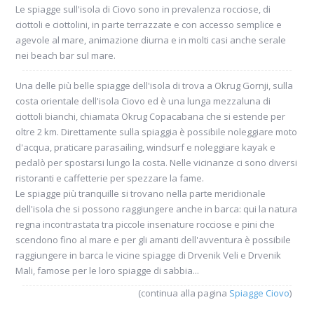
Le spiagge sull'isola di Ciovo sono in prevalenza rocciose, di
ciottoli e ciottolini, in parte terrazzate e con accesso semplice e
agevole al mare, animazione diurna e in molti casi anche serale
nei beach bar sul mare.
Una delle più belle spiagge dell'isola di trova a Okrug Gornji, sulla
costa orientale dell'isola Ciovo ed è una lunga mezzaluna di
ciottoli bianchi, chiamata Okrug Copacabana che si estende per
oltre 2 km. Direttamente sulla spiaggia è possibile noleggiare moto
d'acqua, praticare parasailing, windsurf e noleggiare kayak e
pedalò per spostarsi lungo la costa. Nelle vicinanze ci sono diversi
ristoranti e caffetterie per spezzare la fame.
Le spiagge più tranquille si trovano nella parte meridionale
dell'isola che si possono raggiungere anche in barca: qui la natura
regna incontrastata tra piccole insenature rocciose e pini che
scendono fino al mare e per gli amanti dell'avventura è possibile
raggiungere in barca le vicine spiagge di Drvenik Veli e Drvenik
Mali, famose per le loro spiagge di sabbia...
(continua alla pagina
Spiagge Ciovo
)