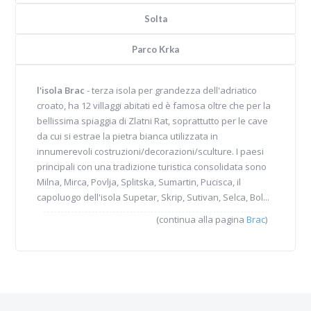
Solta
Parco Krka
l'isola Brac
- terza isola per grandezza dell'adriatico
croato, ha 12 villaggi abitati ed è famosa oltre che per la
bellissima spiaggia di Zlatni Rat, soprattutto per le cave
da cui si estrae la pietra bianca utilizzata in
innumerevoli costruzioni/decorazioni/sculture. I paesi
principali con una tradizione turistica consolidata sono
Milna, Mirca, Povlja, Splitska, Sumartin, Pucisca, il
capoluogo dell'isola Supetar, Skrip, Sutivan, Selca, Bol...
(continua alla pagina
Brac
)