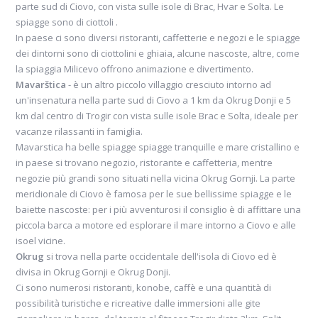
parte sud di Ciovo, con vista sulle isole di Brac, Hvar e Solta. Le
spiagge sono di ciottoli .
In paese ci sono diversi ristoranti, caffetterie e negozi e le spiagge
dei dintorni sono di ciottolini e ghiaia, alcune nascoste, altre, come
la spiaggia Milicevo offrono animazione e divertimento.
Mavarštica
- è un altro piccolo villaggio cresciuto intorno ad
un'insenatura nella parte sud di Ciovo a 1 km da Okrug Donji e 5
km dal centro di Trogir con vista sulle isole Brac e Solta, ideale per
vacanze rilassanti in famiglia.
Mavarstica ha belle spiagge spiagge tranquille e mare cristallino e
in paese si trovano negozio, ristorante e caffetteria, mentre
negozie più grandi sono situati nella vicina Okrug Gornji. La parte
meridionale di Ciovo è famosa per le sue bellissime spiagge e le
baiette nascoste: per i più avventurosi il consiglio è di affittare una
piccola barca a motore ed esplorare il mare intorno a Ciovo e alle
isoel vicine.
Okrug
si trova nella parte occidentale dell'isola di Ciovo ed è
divisa in Okrug Gornji e Okrug Donji.
Ci sono numerosi ristoranti, konobe, caffè e una quantità di
possibilità turistiche e ricreative dalle immersioni alle gite