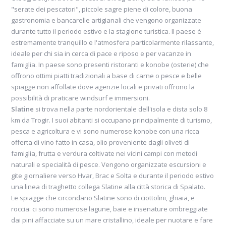
"serate dei pescatori", piccole sagre piene di colore, buona
gastronomia e bancarelle artigianali che vengono organizzate
durante tutto il periodo estivo e la stagione turistica. Il paese è
estremamente tranquillo e l'atmosfera particolarmente rilassante,
ideale per chi sia in cerca di pace e riposo e per vacanze in
famiglia. In paese sono presenti ristoranti e konobe (osterie) che
offrono ottimi piatti tradizionali a base di carne o pesce e belle
spiagge non affollate dove agenzie locali e privati offrono la
possibilità di praticare windsurf e immersioni.
Slatine
si trova nella parte nordorientale dell'isola e dista solo 8
km da Trogir. I suoi abitanti si occupano principalmente di turismo,
pesca e agricoltura e vi sono numerose konobe con una ricca
offerta di vino fatto in casa, olio proveniente dagli oliveti di
famiglia, frutta e verdura coltivate nei vicini campi con metodi
naturali e specialità di pesce. Vengono organizzate escursioni e
gite giornaliere verso Hvar, Brac e Solta e durante il periodo estivo
una linea di traghetto collega Slatine alla città storica di Spalato.
Le spiagge che circondano Slatine sono di ciottolini, ghiaia, e
roccia: ci sono numerose lagune, baie e insenature ombreggiate
dai pini affacciate su un mare cristallino, ideale per nuotare e fare