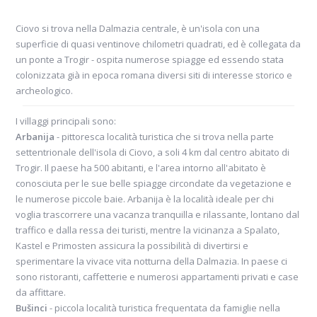
Ciovo si trova nella Dalmazia centrale, è un'isola con una
superficie di quasi ventinove chilometri quadrati, ed è collegata da
un ponte a Trogir - ospita numerose spiagge ed essendo stata
colonizzata già in epoca romana diversi siti di interesse storico e
archeologico.
I villaggi principali sono:
Arbanija
- pittoresca località turistica che si trova nella parte
settentrionale dell'isola di Ciovo, a soli 4 km dal centro abitato di
Trogir. Il paese ha 500 abitanti, e l'area intorno all'abitato è
conosciuta per le sue belle spiagge circondate da vegetazione e
le numerose piccole baie. Arbanija è la località ideale per chi
voglia trascorrere una vacanza tranquilla e rilassante, lontano dal
traffico e dalla ressa dei turisti, mentre la vicinanza a Spalato,
Kastel e Primosten assicura la possibilità di divertirsi e
sperimentare la vivace vita notturna della Dalmazia. In paese ci
sono ristoranti, caffetterie e numerosi appartamenti privati e case
da affittare.
Bušinci
- piccola località turistica frequentata da famiglie nella