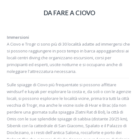
La seconda settimana di ferie l'abbiamo
DA FARE A CIOVO
trascorsa sull'isola di Ciovo, località scelta
perchè vicinissima alla stupenda città
medievale di Trogir, patrimonio
Immersioni
dell'unesco...
A Ciovo e Trogir ci sono più di 30 località adatte ad immergersi che
si possono raggiungere in poco tempo in barca appoggiandosi ai
locali centri diving che organizzano escursioni, corsi per
principianti ed esperti, uscite notturne e si occupano anche di
noleggiare l'attrezzatura necessaria.
Sulle spiagge di Ciovo più frequentate si possono affittare
Claudio ed Elisa |
Viaggio a Brac Ciovo e Trogir
windsurf e kayak per esplorare la costa e, da soli o con le agenzie
locali, si possono esplorare le località vicine, prima tra tutti la città
vecchia di Trogir, ma anche le vicine isole di Hvar e Brac (da non
perdere una giornata sulla spiaggia Zlatni Rat di Bol), la città di
L'isola di Ciovo nell'antichità venne abitata
Omis con le sue splendide spiagge di sabbia (distante 20/25 km),
soprattutto da soggetti "indesiderati": oggi
Sibenik con la cattedrale di San Giacomo, Spalato e il Palazzo di
tra gli antichi conventi e le chiese sorgono
Diocleziano, o i resti dell'antica Salona, roccaforte e porto dei