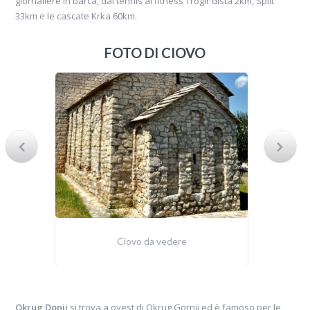
giornaliere in barca, dal tennis al fitness Trogir dista 2km, Split
33km e le cascate Krka 60km.
FOTO DI CIOVO
Ciovo da vedere
Okrug Donji
si trova a ovest di Okrug Gornji ed è famoso per le