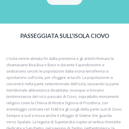
PASSEGGIATA SULL'ISOLA CIOVO
L'isola venne abitata fin dalla preistoria e gli antichi Romani la
chiamavano Boa Bua o Bavo e durante il quindicesimo e
sedicesimo secolo le popolazioni dalla vicina terraferma si
spostarono sull'isola, per sfuggire ai turchi. La popolazione si
concentrò nella parte settentrionale dell'isola, lasciando la parte
meridionale abbastanza disabitata: ovunque si trovano
testimonianze del ricco passato di Ciovo, soprattutto monumenti
religiosi come la Chiesa di Nostra Signora di Prizidnica, con
eremitaggio costruita nel 1546 tra gli scogli della parte sud di Ciovo.
Sempre a sud si trova anche il villaggio di Slatine che guarda
verso Spalato. La laguna di Supetarska ospita un'antica chiesetta
dedicata a San Pietro, nel paesino di Zedno, nell'entroterra, la