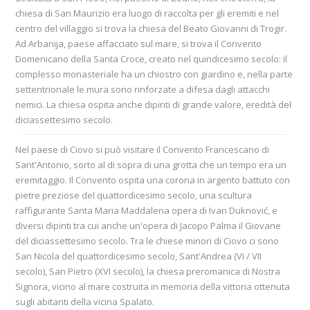
chiesa di San Maurizio era luogo di raccolta per gli eremiti e nel
centro del villaggio si trova la chiesa del Beato Giovanni di Trogir.
Ad Arbanija, paese affacciato sul mare, si trova il Convento
Domenicano della Santa Croce, creato nel quindicesimo secolo: il
complesso monasteriale ha un chiostro con giardino e, nella parte
settentrionale le mura sono rinforzate a difesa dagli attacchi
nemici. La chiesa ospita anche dipinti di grande valore, eredità del
diciassettesimo secolo.
Nel paese di Ciovo si può visitare il Convento Francescano di
Sant'Antonio, sorto al di sopra di una grotta che un tempo era un
eremitaggio. Il Convento ospita una corona in argento battuto con
pietre preziose del quattordicesimo secolo, una scultura
raffigurante Santa Maria Maddalena opera di Ivan Duknović, e
diversi dipinti tra cui anche un'opera di Jacopo Palma il Giovane
del diciassettesimo secolo. Tra le chiese minori di Ciovo ci sono
San Nicola del quattordicesimo secolo, Sant'Andrea (VI / VII
secolo), San Pietro (XVI secolo), la chiesa preromanica di Nostra
Signora, vicino al mare costruita in memoria della vittoria ottenuta
sugli abitanti della vicina Spalato.