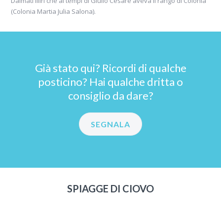
Dalmati Illiri che ai tempi di Giulio Cesare aveva il rango di Colonia
case turistiche e campeggi, ci sono belle
(Colonia Martia Julia Salona).
spiagge attrezzate, ristorantini e caffetterie
in riva al mare...
Già stato qui? Ricordi di qualche
posticino? Hai qualche dritta o
consiglio da dare?
consiglio di
Branko e Nicoletta
SEGNALA
SPIAGGE DI CIOVO