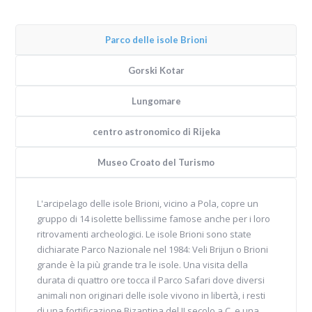
Parco delle isole Brioni
Gorski Kotar
Lungomare
centro astronomico di Rijeka
Museo Croato del Turismo
L'arcipelago delle isole Brioni, vicino a Pola, copre un
gruppo di 14 isolette bellissime famose anche per i loro
ritrovamenti archeologici. Le isole Brioni sono state
dichiarate Parco Nazionale nel 1984: Veli Brijun o Brioni
grande è la più grande tra le isole. Una visita della
durata di quattro ore tocca il Parco Safari dove diversi
animali non originari delle isole vivono in libertà, i resti
di una fortificazione Bizantina del II secolo a.C. e una