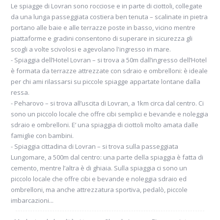
Le spiagge di Lovran sono rocciose e in parte di ciottoli, collegate
da una lunga passeggiata costiera ben tenuta – scalinate in pietra
portano alle baie e alle terrazze poste in basso, vicino mentre
piattaforme e gradini consentono di superare in sicurezza gli
scogli a volte scivolosi e agevolano l'ingresso in mare.
- Spiaggia dell’Hotel Lovran – si trova a 50m dall’ingresso dell’Hotel
è formata da terrazze attrezzate con sdraio e ombrelloni: è ideale
per chi ami rilassarsi su piccole spiagge appartate lontane dalla
ressa.
- Peharovo – si trova all’uscita di Lovran, a 1km circa dal centro. Ci
sono un piccolo locale che offre cibi semplici e bevande e noleggia
sdraio e ombrelloni. E’ una spiaggia di ciottoli molto amata dalle
famiglie con bambini.
- Spiaggia cittadina di Lovran – si trova sulla passeggiata
Lungomare, a 500m dal centro: una parte della spiaggia è fatta di
cemento, mentre l’altra è di ghiaia. Sulla spiaggia ci sono un
piccolo locale che offre cibi e bevande e noleggia sdraio ed
ombrelloni, ma anche attrezzatura sportiva, pedalò, piccole
imbarcazioni...