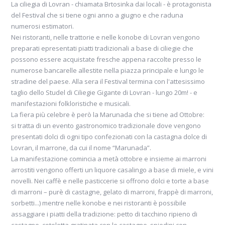
La ciliegia di Lovran - chiamata Brtosinka dai locali - è protagonista
del Festival che si tiene ogni anno a giugno e che raduna
numerosi estimatori.
Nei ristoranti, nelle trattorie e nelle konobe di Lovran vengono
preparati epresentati piatti tradizionali a base di ciliegie che
possono essere acquistate fresche appena raccolte presso le
numerose bancarelle allestite nella piazza principale e lungo le
stradine del paese. Alla sera il Festival termina con l'attesissimo
taglio dello Studel di Ciliegie Gigante di Lovran - lungo 20m! - e
manifestazioni folkloristiche e musicali.
La fiera più celebre è però la Marunada che si tiene ad Ottobre:
si tratta di un evento gastronomico tradizionale dove vengono
presentati dolci di ogni tipo confezionati con la castagna dolce di
Lovran, il marrone, da cui il nome “Marunada”.
La manifestazione comincia a metà ottobre e insieme ai marroni
arrostiti vengono offerti un liquore casalingo a base di miele, e vini
novelli. Nei caffè e nelle pasticcerie si offrono dolci e torte a base
di marroni – purè di castagne, gelato di marroni, frappè di marroni,
sorbetti...) mentre nelle konobe e nei ristoranti è possibile
assaggiare i piatti della tradizione: petto di tacchino ripieno di