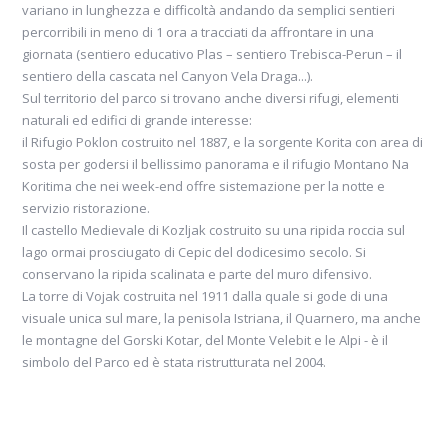
variano in lunghezza e difficoltà andando da semplici sentieri
percorribili in meno di 1 ora a tracciati da affrontare in una
giornata (sentiero educativo Plas – sentiero Trebisca-Perun – il
sentiero della cascata nel Canyon Vela Draga...).
Sul territorio del parco si trovano anche diversi rifugi, elementi
naturali ed edifici di grande interesse:
il Rifugio Poklon costruito nel 1887, e la sorgente Korita con area di
sosta per godersi il bellissimo panorama e il rifugio Montano Na
Koritima che nei week-end offre sistemazione per la notte e
servizio ristorazione.
Il castello Medievale di Kozljak costruito su una ripida roccia sul
lago ormai prosciugato di Cepic del dodicesimo secolo. Si
conservano la ripida scalinata e parte del muro difensivo.
La torre di Vojak costruita nel 1911 dalla quale si gode di una
visuale unica sul mare, la penisola Istriana, il Quarnero, ma anche
le montagne del Gorski Kotar, del Monte Velebit e le Alpi - è il
simbolo del Parco ed è stata ristrutturata nel 2004.