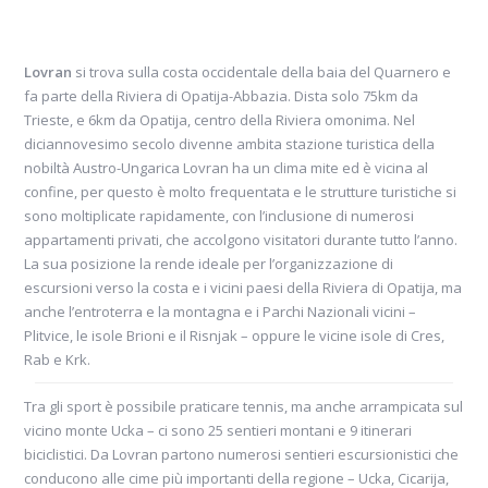
Lovran
si trova sulla costa occidentale della baia del Quarnero e
fa parte della Riviera di Opatija-Abbazia. Dista solo 75km da
Trieste, e 6km da Opatija, centro della Riviera omonima. Nel
diciannovesimo secolo divenne ambita stazione turistica della
nobiltà Austro-Ungarica Lovran ha un clima mite ed è vicina al
confine, per questo è molto frequentata e le strutture turistiche si
sono moltiplicate rapidamente, con l’inclusione di numerosi
appartamenti privati, che accolgono visitatori durante tutto l’anno.
La sua posizione la rende ideale per l’organizzazione di
escursioni verso la costa e i vicini paesi della Riviera di Opatija, ma
anche l’entroterra e la montagna e i Parchi Nazionali vicini –
Plitvice, le isole Brioni e il Risnjak – oppure le vicine isole di Cres,
Rab e Krk.
Tra gli sport è possibile praticare tennis, ma anche arrampicata sul
vicino monte Ucka – ci sono 25 sentieri montani e 9 itinerari
biciclistici. Da Lovran partono numerosi sentieri escursionistici che
conducono alle cime più importanti della regione – Ucka, Cicarija,