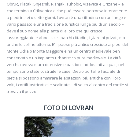
Obruc, Platak, Snjeznik, Risnjak, Tuhobic, Visevica e Grizane – e
che termina a Crikvenica e che può essere percorsa interamente
a piedi in sei o sette giorni. Lovran è una cittadina con un lungo e
vario passato e una tradizione turistica lunga più di un secolo –
deve il suo nome alla pianta di alloro che qui cresce
lussureggiante e abbellisce i parchi cittadini, i giardini privati, ma
anche le colline attorno. E’ il paese più antico cresciuto ai piedi del
Monte Ucka o Monte Maggiore e ha un centro medievale ben
conservato e un impianto urbanistico pure medievale. La città
vecchia aveva mura difensive e bastioni, addossati ai quali, nel
tempo sono state costruite le case. Dietro portali e facciate di
pietra si possono ammirare le abitazioni più antiche con i loro
volti, i cortili lastricati e le scalinate – di solito al centro del cortile si
trovava il pozzo.
FOTO DI LOVRAN