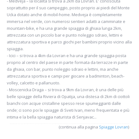
- Medveja – la località si trova a 2km da Lovran. E' conosciuta
soprattutto per il suo campeggio, posto proprio ai piedi del Monte
Ucka dotato anche di mobil-home. Medveja è completamente
immersa nel verde, con numerosi sentieri adatti a camminate e
mountain-bike, e ha una grande spiaggia di ghiaia lunga 2km,
attrezzata con un piccolo bar e punto noleggio sdraio, lettini e
attrezzatura sportiva e parco giochi per bambini proprio vicino alla
spiaggia.
- Icici – si trova a 4km da Lovran e ha una grande spiaggia posta
proprio al centro del paese in parte formata da terrazze in parte
da ghiaia, con bar, punto noleggio sdraio e lettini, ma anche
attrezzatura sportiva e campi per giocare a badminton, beach-
volley, calcetto e pallanuoto.
- Moscenicka Draga – si trova a 9km da Lovran, è una delle più
belle spiagge della Riviera di Opatija, una distesa di 2km di ciottoli
bianchi con acque cristalline spesso rese spumeggianti dalle
onde; ci sono poi le spiagge di Sveti Ivan, meno frequentata e più
intima e la bella spiaggia naturista di Senjavac...
(continua alla pagina
Spiagge Lovran
)