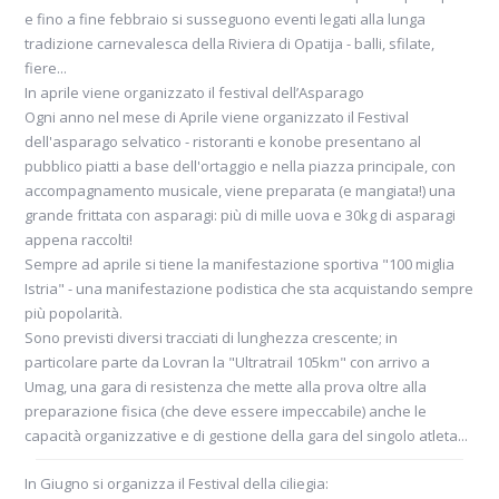
e fino a fine febbraio si susseguono eventi legati alla lunga
tradizione carnevalesca della Riviera di Opatija - balli, sfilate,
Daniela e Marco |
diario vacanza Lovran
fiere...
Moscenicka Draga
In aprile viene organizzato il festival dell’Asparago
Ogni anno nel mese di Aprile viene organizzato il Festival
dell'asparago selvatico - ristoranti e konobe presentano al
pubblico piatti a base dell'ortaggio e nella piazza principale, con
Il centro storico di Lovran merita una visita.
accompagnamento musicale, viene preparata (e mangiata!) una
Sulla piazza centrale si affacciano la chiesa
grande frittata con asparagi: più di mille uova e 30kg di asparagi
di San Giorgio (fondata nel XIII secolo, ma
appena raccolti!
Sempre ad aprile si tiene la manifestazione sportiva "100 miglia
pesantemente ristrutturata nel XVII e XIX
Istria" - una manifestazione podistica che sta acquistando sempre
secolo), la torre del XIV sec....
più popolarità.
Sono previsti diversi tracciati di lunghezza crescente; in
particolare parte da Lovran la "Ultratrail 105km" con arrivo a
Umag, una gara di resistenza che mette alla prova oltre alla
preparazione fisica (che deve essere impeccabile) anche le
capacità organizzative e di gestione della gara del singolo atleta...
Alessandro e Cristina |
diario vacanza in moto in
Croazia
In Giugno si organizza il Festival della ciliegia: