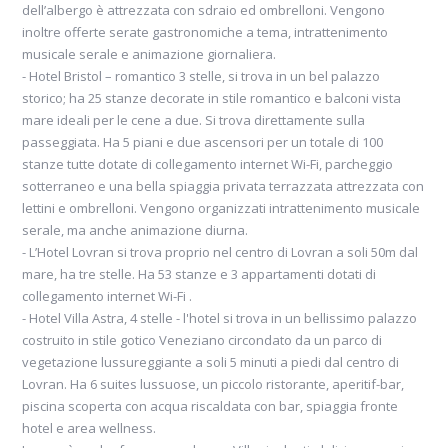
dell’albergo è attrezzata con sdraio ed ombrelloni. Vengono
inoltre offerte serate gastronomiche a tema, intrattenimento
musicale serale e animazione giornaliera.
- Hotel Bristol – romantico 3 stelle, si trova in un bel palazzo
storico; ha 25 stanze decorate in stile romantico e balconi vista
mare ideali per le cene a due. Si trova direttamente sulla
passeggiata. Ha 5 piani e due ascensori per un totale di 100
stanze tutte dotate di collegamento internet Wi-Fi, parcheggio
sotterraneo e una bella spiaggia privata terrazzata attrezzata con
lettini e ombrelloni. Vengono organizzati intrattenimento musicale
serale, ma anche animazione diurna.
- L’Hotel Lovran si trova proprio nel centro di Lovran a soli 50m dal
mare, ha tre stelle. Ha 53 stanze e 3 appartamenti dotati di
collegamento internet Wi-Fi .
- Hotel Villa Astra, 4 stelle - l'hotel si trova in un bellissimo palazzo
costruito in stile gotico Veneziano circondato da un parco di
vegetazione lussureggiante a soli 5 minuti a piedi dal centro di
Lovran. Ha 6 suites lussuose, un piccolo ristorante, aperitif-bar,
piscina scoperta con acqua riscaldata con bar, spiaggia fronte
hotel e area wellness.