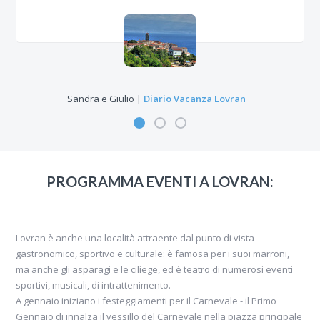
Sandra e Giulio |
Diario Vacanza Lovran
Lovran è una bella cittadina, e
PROGRAMMA EVENTI A LOVRAN:
l'appartamento dove abbiamo alloggiato
(casa Milena) era confortevole e grazioso,
inoltre la cucina era probabilmente
Lovran è anche una località attraente dal punto di vista
maggiormente provvista di utensili della
gastronomico, sportivo e culturale: è famosa per i suoi marroni,
nostra..
ma anche gli asparagi e le ciliege, ed è teatro di numerosi eventi
sportivi, musicali, di intrattenimento.
A gennaio iniziano i festeggiamenti per il Carnevale - il Primo
Gennaio di innalza il vessillo del Carnevale nella piazza principale