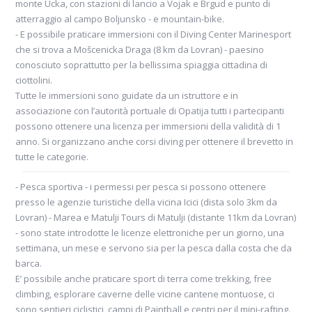
monte Ucka, con stazioni di lancio a Vojak e Brgud e punto di
atterraggio al campo Boljunsko - e mountain-bike.
- E possibile praticare immersioni con il Diving Center Marinesport
che si trova a Mošcenicka Draga (8 km da Lovran) - paesino
conosciuto soprattutto per la bellissima spiaggia cittadina di
ciottolini.
Tutte le immersioni sono guidate da un istruttore e in
associazione con l’autorità portuale di Opatija tutti i partecipanti
possono ottenere una licenza per immersioni della validità di 1
anno. Si organizzano anche corsi diving per ottenere il brevetto in
tutte le categorie.
- Pesca sportiva - i permessi per pesca si possono ottenere
presso le agenzie turistiche della vicina Icici (dista solo 3km da
Lovran) - Marea e Matulji Tours di Matulji (distante 11km da Lovran)
- sono state introdotte le licenze elettroniche per un giorno, una
settimana, un mese e servono sia per la pesca dalla costa che da
barca.
E’ possibile anche praticare sport di terra come trekking, free
climbing, esplorare caverne delle vicine cantene montuose, ci
sono sentieri ciclistici, campi di Paintball e centri per il mini-rafting.