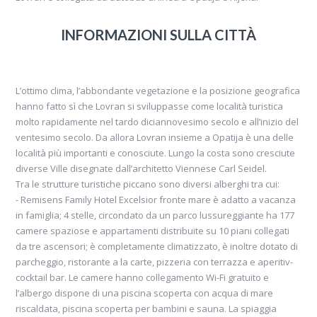
INFORMAZIONI SULLA CITTÀ
L’ottimo clima, l’abbondante vegetazione e la posizione geografica
hanno fatto sì che Lovran si sviluppasse come località turistica
molto rapidamente nel tardo diciannovesimo secolo e all’inizio del
ventesimo secolo. Da allora Lovran insieme a Opatija è una delle
località più importanti e conosciute. Lungo la costa sono cresciute
diverse Ville disegnate dall’architetto Viennese Carl Seidel.
Tra le strutture turistiche piccano sono diversi alberghi tra cui:
- Remisens Family Hotel Excelsior fronte mare è adatto a vacanza
in famiglia; 4 stelle, circondato da un parco lussureggiante ha 177
camere spaziose e appartamenti distribuite su 10 piani collegati
da tre ascensori; è completamente climatizzato, è inoltre dotato di
parcheggio, ristorante a la carte, pizzeria con terrazza e aperitiv-
cocktail bar. Le camere hanno collegamento Wi-Fi gratuito e
l’albergo dispone di una piscina scoperta con acqua di mare
riscaldata, piscina scoperta per bambini e sauna. La spiaggia