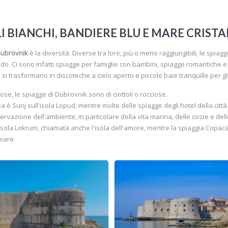
LI BIANCHI, BANDIERE BLU E MARE CRIST
Dubrovnik
è la diversità. Diverse tra loro, più o meno raggiungibili, le spia
ndo. Ci sono infatti spiagge per famiglie con bambini, spiagge romantiche e
si trasformano in discoteche a cielo aperto e piccole baie tranquille per gl
se, le spiagge di Dubrovnik sono di ciottoli o rocciose.
ea è Sunj sull'isola Lopud, mentre molte delle spiagge degli hotel della cit
nservazione dell'ambiente, in particolare della vita marina, delle coste e del
'isola Lokrum, chiamata anche l'isola dell'amore, mentre la spiaggia Copa
 mare.