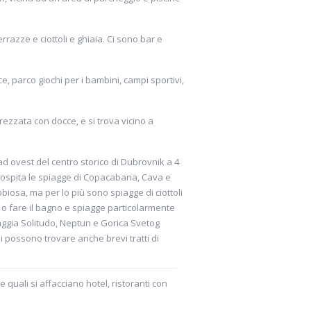
errazze e ciottoli e ghiaia. Ci sono bar e
ce, parco giochi per i bambini, campi sportivi,
trezzata con docce, e si trova vicino a
ad ovest del centro storico di Dubrovnik a 4
la ospita le spiagge di Copacabana, Cava e
biosa, ma per lo più sono spiagge di ciottoli
 o fare il bagno e spiagge particolarmente
aggia Solitudo, Neptun e Gorica Svetog
 si possono trovare anche brevi tratti di
 quali si affacciano hotel, ristoranti con