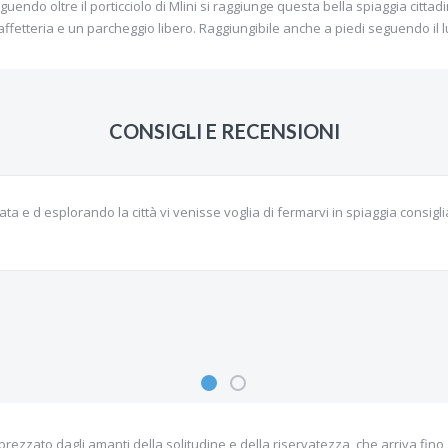
seguendo oltre il porticciolo di Mlini si raggiunge questa bella spiaggia cittad
, caffetteria e un parcheggio libero. Raggiungibile anche a piedi seguendo i
CONSIGLI E RECENSIONI
ta e d esplorando la città vi venisse voglia di fermarvi in spiaggia consigl
prezzato dagli amanti della solitudine e della riservatezza, che arriva fino 
k sono relativamente poche, c'è la possibilità di spostarsi lungo la costa o 