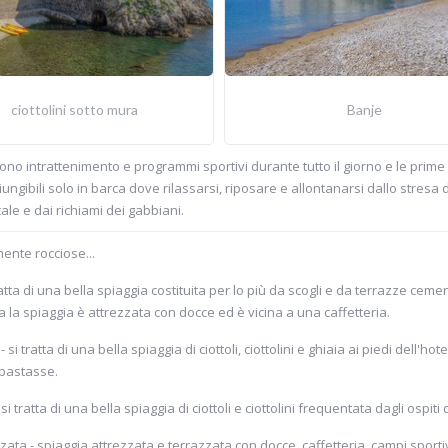
ciottolini sotto mura
Banje
o intrattenimento e programmi sportivi durante tutto il giorno e le prime
iungibili solo in barca dove rilassarsi, riposare e allontanarsi dallo stresa del
icale e dai richiami dei gabbiani.
mente rocciose...
tratta di una bella spiaggia costituita per lo più da scogli e da terrazze c
ma la spiaggia è attrezzata con docce ed è vicina a una caffetteria.
a - si tratta di una bella spiaggia di ciottoli, ciottolini e ghiaia ai piedi dell'h
 bastasse.
i - si tratta di una bella spiaggia di ciottoli e ciottolini frequentata dagli ospiti 
zzata - spiaggia attrezzata e terrazzata con docce, caffetteria, campi sporti