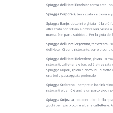
Spiaggia dell'Hotel Excelsior
, terrazzata - s
Spiaggia Porporela
, terrazzata - si trova ai
Spiaggia Banje
, ciottolini e ghiaia - è la pi
attrezzata con sdraio e ombrelloni, vicina a 
marea, è in parte sabbiosa. Per la gioia dei 
Spiaggia dell'Hotel Argentina
, terrazzata - s
dell'Hotel. Ci sono ristorante, bar e piscina 
Spiaggia dell'Hotel Belvedere
, ghiaia - si t
ristoranti, caffetteria e bar, ed è attrezzata
Spiaggia Kupari, ghiaia e ciottolini - si tratt
una bella passeggiata pedonale.
Spiaggia Srebreno
, - sempre in località Mli
ristoranti e bar. C'è anche un parco giochi p
Spiaggia Strijezica
, ciottolini - altra bella 
giochi per i più piccoli e a bar e caffetteri