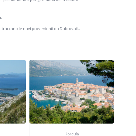
a.
e attraccano le navi provenienti da Dubrovnik.
Korcula