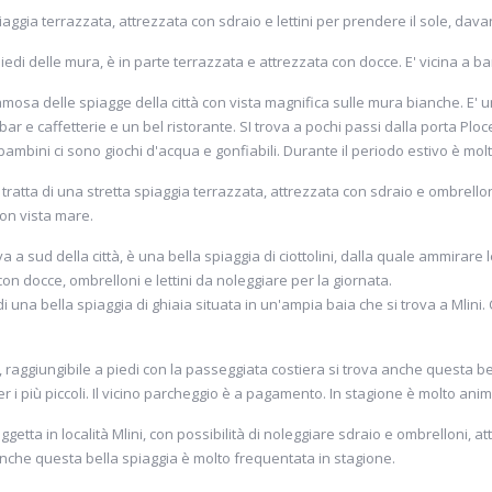
piaggia terrazzata, attrezzata con sdraio e lettini per prendere il sole, davan
 piedi delle mura, è in parte terrazzata e attrezzata con docce. E' vicina a bare
ù famosa delle spiagge della città con vista magnifica sulle mura bianche. E' u
bar e caffetterie e un bel ristorante. SI trova a pochi passi dalla porta Plo
bambini ci sono giochi d'acqua e gonfiabili. Durante il periodo estivo è molt
i tratta di una stretta spiaggia terrazzata, attrezzata con sdraio e ombrelloni
con vista mare.
rova a sud della città, è una bella spiaggia di ciottolini, dalla quale ammirar
 con docce, ombrelloni e lettini da noleggiare per la giornata.
a di una bella spiaggia di ghiaia situata in un'ampia baia che si trova a Mlini
ni, raggiungibile a piedi con la passeggiata costiera si trova anche questa be
er i più piccoli. Il vicino parcheggio è a pagamento. In stagione è molto ani
spiaggetta in località Mlini, con possibilità di noleggiare sdraio e ombrelloni,
e. Anche questa bella spiaggia è molto frequentata in stagione.