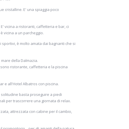
e le pinne e perdersi in esplorazione
que cristalline. E' una spiaggia poco
di
Branko e Nicoletta
(2019)
 E' vicina a ristoranti, caffetteria e bar, ci
 è vicina a un parcheggio.
ampi sportivi, è molto amata dai bagnanti che si
o mare della Dalmazia.
i sono ristorante, caffetteria e la piscina
 bar e all'Hotel Albatros con piscina.
 solitudine basta proseguire a piedi
ali per trascorrere una giornata di relax.
zzata, attrezzata con cabine per il cambio,
l promontorio... per gli amanti della natura