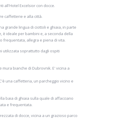
ti all'Hotel Excelsior con docce.
 caffetterie e alla città.
na grande lingua di ciottoli e ghiaia, in parte
ce, è ideale per bambini e, a seconda della
o frequentata, allegra e piena di vita.
 utilizzata soprattutto dagli ospiti
e le mura bianche di Dubrovnik. E' vicina a
. C'è una caffetteria, un parcheggio vicino e
lla baia di ghiaia sulla quale di affacciano
mata e frequentata.
 attrezzata di docce, vicina a un grazioso parco