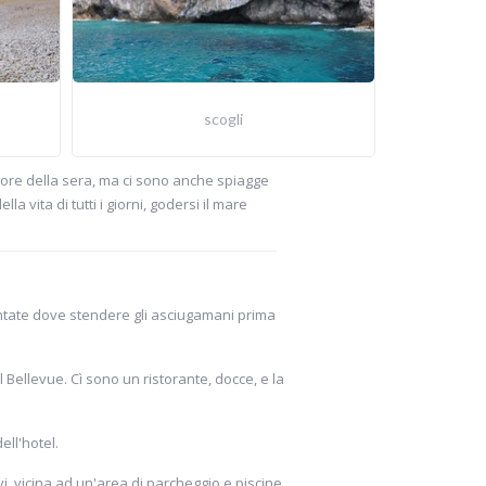
scogli
 ore della sera, ma ci sono anche spiagge
la vita di tutti i giorni, godersi il mare
ementate dove stendere gli asciugamani prima
otel Bellevue. Cì sono un ristorante, docce, e la
dell'hotel.
vi, vicina ad un'area di parcheggio e piscine