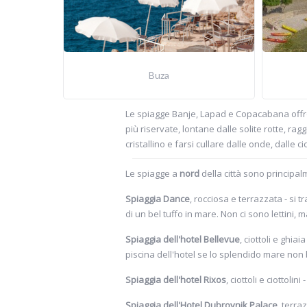
Buza
Le spiagge Banje, Lapad e Copacabana offron
più riservate, lontane dalle solite rotte, ragg
cristallino e farsi cullare dalle onde, dalle c
Le spiagge a
nord
della città sono principal
Spiaggia Dance
, rocciosa e terrazzata - si 
di un bel tuffo in mare. Non ci sono lettini, 
Spiaggia dell'hotel Bellevue
, ciottoli e ghiai
piscina dell'hotel se lo splendido mare non
Spiaggia dell'hotel Rixos
, ciottoli e ciottolin
Spiaggia dell'Hotel Dubrovnik Palace
, terra