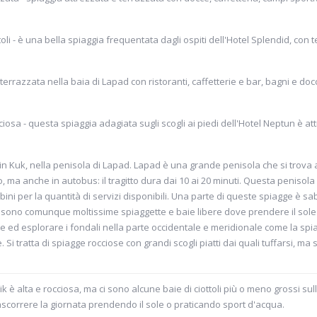
toli - è una bella spiaggia frequentata dagli ospiti dell'Hotel Splendid, con t
 terrazzata nella baia di Lapad con ristoranti, caffetterie e bar, bagni e doc
ciosa - questa spiaggia adagiata sugli scogli ai piedi dell'Hotel Neptun è at
bin Kuk, nella penisola di Lapad. Lapad è una grande penisola che si trova 
to, ma anche in autobus: il tragitto dura dai 10 ai 20 minuti. Questa peniso
i per la quantità di servizi disponibili. Una parte di queste spiagge è sab
Ci sono comunque moltissime spiaggette e baie libere dove prendere il sole
e ed esplorare i fondali nella parte occidentale e meridionale come la spi
. Si tratta di spiagge rocciose con grandi scogli piatti dai quali tuffarsi, ma
 è alta e rocciosa, ma ci sono alcune baie di ciottoli più o meno grossi sulle
scorrere la giornata prendendo il sole o praticando sport d'acqua.