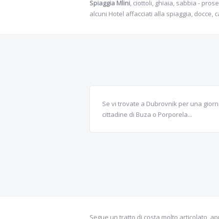
Spiaggia Mlini
, ciottoli, ghiaia, sabbia - pro
alcuni Hotel affacciati alla spiaggia, docce
Se vi trovate a Dubrovnik per una giorna
cittadine di Buza o Porporela...
Segue un tratto di costa molto articolato, ap
Anche se le spiagge cittadine di Dubrovni