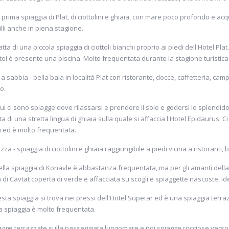
e baiette dove rilassarsi e prendere il sole, oppure indossare la maschera 
- la prima spiaggia di Plat, di ciottolini e ghiaia, con mare poco profondo e ac
lli anche in piena stagione.
tratta di una piccola spiaggia di ciottoli bianchi proprio ai piedi dell'Hotel Plat.
el è presente una piscina. Molto frequentata durante la stagione turistica
sti a sabbia - bella baia in località Plat con ristorante, docce, caffetteria, c
o.
i ci sono spiagge dove rilassarsi e prendere il sole e godersi lo splendid
atta di una stretta lingua di ghiaia sulla quale si affaccia l'Hotel Epidaurus. C
di ed è molto frequentata.
razza - spiaggia di ciottolini e ghiaia raggiungibile a piedi vicina a ristoranti,
ella spiaggia di Konavle è abbastanza frequentata, ma per gli amanti della
di Cavtat coperta di verde e affacciata su scogli e spiaggette nascoste, ide
esta spiaggia si trova nei pressi dell'Hotel Supetar ed è una spiaggia terra
 La spiaggia è molto frequentata.
iagge terrazzate sulla passeggiata lungomare e poi spiagge rocciose verso i