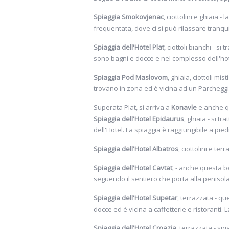
approfittare della moltitudine di baie 
Spiaggia Smokovjenac
, ciottolini e ghiaia 
degli spettacolari fondali...
frequentata, dove ci si può rilassare tranqui
Spiaggia dell'Hotel Plat
, ciottoli bianchi - si 
sono bagni e docce e nel complesso dell'hot
Spiaggia Pod Maslovom
, ghiaia, ciottoli mi
trovano in zona ed è vicina ad un Parcheggi
Superata Plat, si arriva a
Konavle
e anche qu
Spiaggia dell'Hotel Epidaurus
, ghiaia - si tr
dell'Hotel. La spiaggia è raggiungibile a pie
Spiaggia dell'Hotel Albatros
, ciottolini e ter
Spiaggia dell'Hotel Cavtat
, - anche questa b
seguendo il sentiero che porta alla penisola 
Spiaggia dell'Hotel Supetar
, terrazzata - qu
docce ed è vicina a caffetterie e ristoranti.
Spiaggia dell'Hotel Croazia
, terrazzata - sp