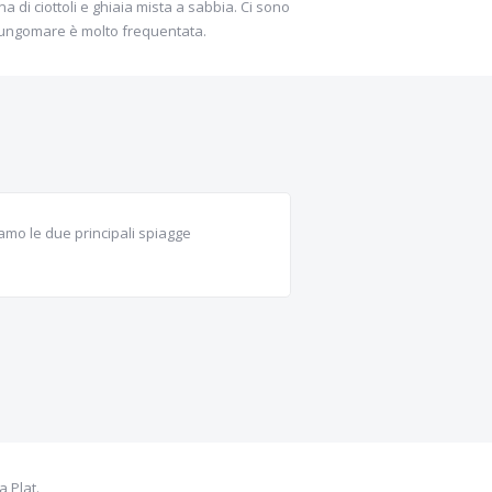
ina di ciottoli e ghiaia mista a sabbia. Ci sono
l lungomare è molto frequentata.
iamo le due principali spiagge
a Plat.
sulle vicine isole Elafiti per